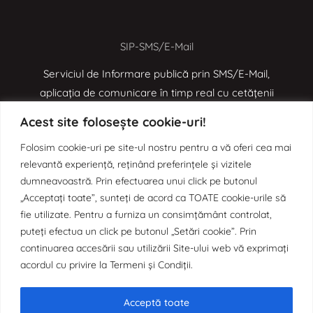
SIP-SMS/E-Mail
Serviciul de Informare publică prin SMS/E-Mail,
aplicația de comunicare în timp real cu cetățenii
Acest site folosește cookie-uri!
Folosim cookie-uri pe site-ul nostru pentru a vă oferi cea mai
e-MOL
relevantă experiență, reținând preferințele și vizitele
Aplicația de digitalizare a proceselor administrative
dumneavoastră. Prin efectuarea unui click pe butonul
„Acceptați toate”, sunteți de acord ca TOATE cookie-urile să
prin Monitorul Oficial Local
fie utilizate. Pentru a furniza un consimțământ controlat,
puteți efectua un click pe butonul „Setări cookie”. Prin
continuarea accesării sau utilizării Site-ului web vă exprimați
e-SCIM
acordul cu privire la Termeni și Condiții.
Aplicația de digitalizare a Sistemului de Control Intern
Acceptă toate
Managerial prin Organigrama Dinamică