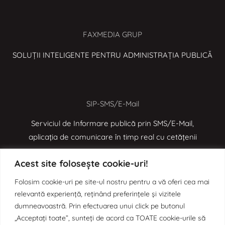
FAXMEDIA GRUP
SOLUȚII INTELIGENTE PENTRU ADMINISTRAȚIA PUBLICĂ
SIP-SMS/E-Mail
Serviciul de Informare publică prin SMS/E-Mail,
aplicația de comunicare în timp real cu cetățenii
Acest site folosește cookie-uri!
e-MOL
Folosim cookie-uri pe site-ul nostru pentru a vă oferi cea mai
relevantă experiență, reținând preferințele și vizitele
Aplicația de digitalizare a proceselor administrative
dumneavoastră. Prin efectuarea unui click pe butonul
prin Monitorul Oficial Local
„Acceptați toate”, sunteți de acord ca TOATE cookie-urile să