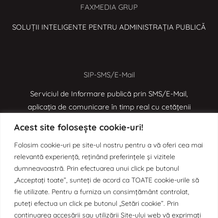
FAXMEDIA GRUP
SOLUȚII INTELIGENTE PENTRU ADMINISTRAȚIA PUBLICĂ
SIP-SMS/E-Mail
Serviciul de Informare publică prin SMS/E-Mail,
aplicația de comunicare în timp real cu cetățenii
Acest site folosește cookie-uri!
Folosim cookie-uri pe site-ul nostru pentru a vă oferi cea mai
e-MOL
relevantă experiență, reținând preferințele și vizitele
Aplicația de digitalizare a proceselor administrative
dumneavoastră. Prin efectuarea unui click pe butonul
„Acceptați toate”, sunteți de acord ca TOATE cookie-urile să
prin Monitorul Oficial Local
fie utilizate. Pentru a furniza un consimțământ controlat,
puteți efectua un click pe butonul „Setări cookie”. Prin
continuarea accesării sau utilizării Site-ului web vă exprimați