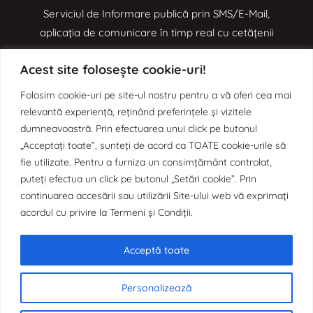
Serviciul de Informare publică prin SMS/E-Mail,
aplicația de comunicare în timp real cu cetățenii
Acest site folosește cookie-uri!
e-MOL
Folosim cookie-uri pe site-ul nostru pentru a vă oferi cea mai
relevantă experiență, reținând preferințele și vizitele
Aplicația de digitalizare a proceselor administrative
dumneavoastră. Prin efectuarea unui click pe butonul
prin Monitorul Oficial Local
„Acceptați toate”, sunteți de acord ca TOATE cookie-urile să
fie utilizate. Pentru a furniza un consimțământ controlat,
puteți efectua un click pe butonul „Setări cookie”. Prin
continuarea accesării sau utilizării Site-ului web vă exprimați
e-SCIM
acordul cu privire la Termeni și Condiții.
Aplicația de digitalizare a Sistemului de Control Intern
Managerial prin Organigrama Dinamică
Acceptă toate
Personalizează
© 2024, Big Media. Toate drepturile rezervate.