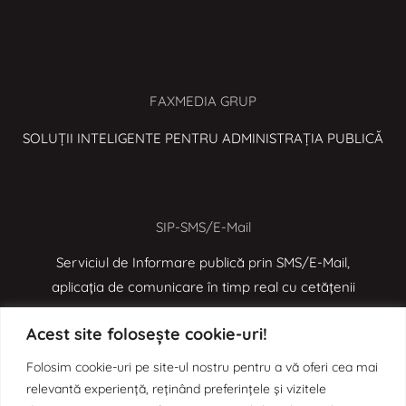
FAXMEDIA GRUP
SOLUȚII INTELIGENTE PENTRU ADMINISTRAȚIA PUBLICĂ
SIP-SMS/E-Mail
Serviciul de Informare publică prin SMS/E-Mail,
aplicația de comunicare în timp real cu cetățenii
Acest site folosește cookie-uri!
e-MOL
Folosim cookie-uri pe site-ul nostru pentru a vă oferi cea mai
relevantă experiență, reținând preferințele și vizitele
Aplicația de digitalizare a proceselor administrative