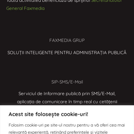
Toată activitatea beneficiază de sprijinul
Secretariatului
General Faxmedia
FAXMEDIA GRUP
SOLUȚII INTELIGENTE PENTRU ADMINISTRAȚIA PUBLICĂ
SIP-SMS/E-Mail
Serviciul de Informare publică prin SMS/E-Mail,
aplicația de comunicare în timp real cu cetățenii
Acest site folosește cookie-uri!
Folosim cookie-uri pe site-ul nostru pentru a vă oferi cea mai
e-MOL
relevantă experiență, reținând preferințele și vizitele