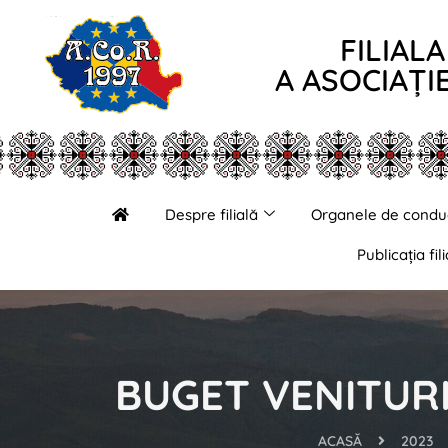
FILIAL
A ASOCIAȚI
Despre filială
Organele de condu
Publicația fili
BUGET VENITURI 
ACASĂ
2023