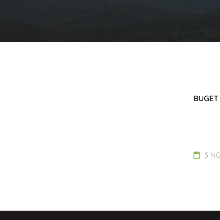
BUGET 
3 NO