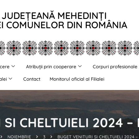
A JUDEȚEANĂ MEHEDINȚI
EI COMUNELOR DIN ROMÂNIA
cere
Atribuții prin cooperare
Corpuri profesionale
alei
Contact
Monitorul oficial al Filialei
SI CHELTUIELI 2024 –
NOIEMBRIE
3
BUGET VENITURI SI CHELTUIELI 2024 –