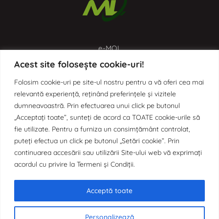
e-MOL
Acest site folosește cookie-uri!
Aplicația de digitalizare a proceselor administrative prin
Monitorul Oficial Local
Folosim cookie-uri pe site-ul nostru pentru a vă oferi cea mai
relevantă experiență, reținând preferințele și vizitele
dumneavoastră. Prin efectuarea unui click pe butonul
„Acceptați toate”, sunteți de acord ca TOATE cookie-urile să
fie utilizate. Pentru a furniza un consimțământ controlat,
puteți efectua un click pe butonul „Setări cookie”. Prin
continuarea accesării sau utilizării Site-ului web vă exprimați
e-SCIM
acordul cu privire la Termeni și Condiții.
Aplicația de digitalizare a Sistemului de Control Intern
Acceptă toate
Managerial prin Organigrama Dinamică
Personalizează