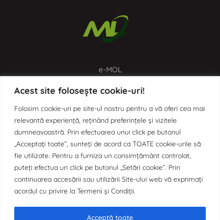
e-MOL
Aplicația de digitalizare a proceselor administrative prin
Acest site folosește cookie-uri!
Monitorul Oficial Local
Folosim cookie-uri pe site-ul nostru pentru a vă oferi cea mai
relevantă experiență, reținând preferințele și vizitele
dumneavoastră. Prin efectuarea unui click pe butonul
„Acceptați toate”, sunteți de acord ca TOATE cookie-urile să
fie utilizate. Pentru a furniza un consimțământ controlat,
puteți efectua un click pe butonul „Setări cookie”. Prin
continuarea accesării sau utilizării Site-ului web vă exprimați
e-SCIM
acordul cu privire la Termeni și Condiții.
Aplicația de digitalizare a Sistemului de Control Intern
Managerial prin Organigrama Dinamică
Acceptă toate