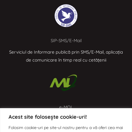
SIP-SMS/E-Mail
Serviciul de Informare publică prin SMS/E-Mail, aplicația
de comunicare în timp real cu cetățenii
e-MOL
Acest site folosește cookie-uri!
Aplicația de digitalizare a proceselor administrative prin
Monitorul Oficial Local
Folosim cookie-uri pe site-ul nostru pentru a vă oferi cea mai