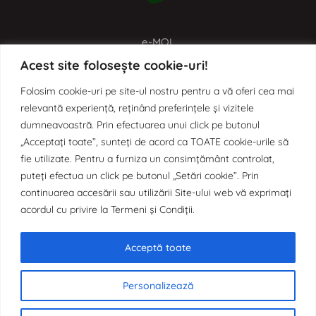
e-MOL
Acest site folosește cookie-uri!
Aplicația de digitalizare a proceselor administrative prin
Monitorul Oficial Local
Folosim cookie-uri pe site-ul nostru pentru a vă oferi cea mai
relevantă experiență, reținând preferințele și vizitele
dumneavoastră. Prin efectuarea unui click pe butonul
„Acceptați toate”, sunteți de acord ca TOATE cookie-urile să
fie utilizate. Pentru a furniza un consimțământ controlat,
puteți efectua un click pe butonul „Setări cookie”. Prin
continuarea accesării sau utilizării Site-ului web vă exprimați
e-SCIM
acordul cu privire la Termeni și Condiții.
Aplicația de digitalizare a Sistemului de Control Intern
Acceptă toate
Managerial prin Organigrama Dinamică
Personalizează